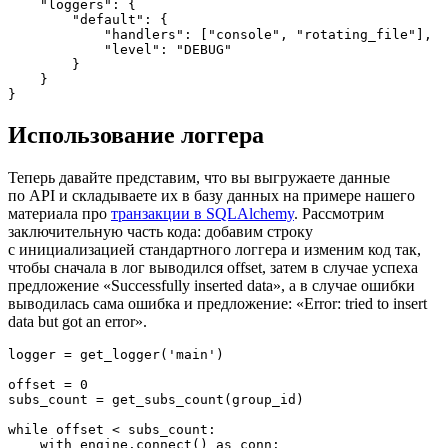
    "loggers": {

        "default": {

            "handlers": ["console", "rotating_file"],

            "level": "DEBUG"

        }

    }

}
Использование логгера
Теперь давайте представим, что вы выгружаете данные
по API и складываете их в базу данных на примере нашего
материала про
транзакции в SQLAlchemy
. Рассмотрим
заключительную часть кода: добавим строку
с инициализацией стандартного логгера и изменим код так,
чтобы сначала в лог выводился offset, затем в случае успеха
предложение «Successfully inserted data», а в случае ошибки
выводилась сама ошибка и предложение: «Error: tried to insert
data but got an error».
logger = get_logger('main')

offset = 0

subs_count = get_subs_count(group_id)

while offset < subs_count:

    with engine.connect() as conn:
