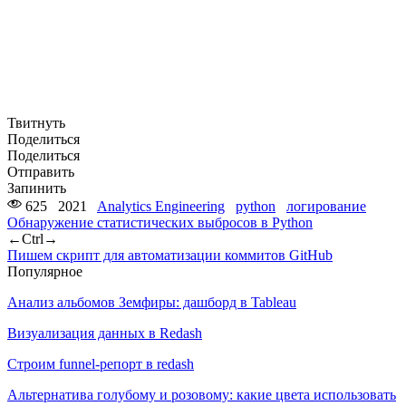
Твитнуть
Поделиться
Поделиться
Отправить
Запинить
625
2021
Analytics Engineering
python
логирование
Обнаружение статистических выбросов в Python
←
Ctrl
→
Пишем скрипт для автоматизации коммитов GitHub
Популярное
Анализ альбомов Земфиры: дашборд в Tableau
Визуализация данных в Redash
Строим funnel-репорт в redash
Альтернатива голубому и розовому: какие цвета использовать