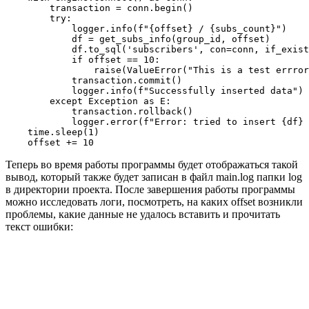
        transaction = conn.begin()

        try:

            logger.info(f"{offset} / {subs_count}")

            df = get_subs_info(group_id, offset)

            df.to_sql('subscribers', con=conn, if_exist
            if offset == 10:

                raise(ValueError("This is a test errror
            transaction.commit()

            logger.info(f"Successfully inserted data")

        except Exception as E:

            transaction.rollback()

            logger.error(f"Error: tried to insert {df} 
    time.sleep(1)

    offset += 10
Теперь во время работы программы будет отображаться такой
вывод, который также будет записан в файл main.log папки log
в директории проекта. После завершения работы программы
можно исследовать логи, посмотреть, на каких offset возникли
проблемы, какие данные не удалось вставить и прочитать
текст ошибки: