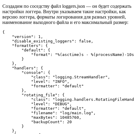
Создадим по соседству файл loggers.json — он будет содержать
настройки логгера. Внутри указываем такие настройки, как
версию логгера, форматы логирования для разных уровней,
наименование выходного файла и его максимальный размер:
{

    "version": 1,

    "disable_existing_loggers": false,

    "formatters": {

        "default": {

            "format": "%(asctime)s - %(processName)-10s
        }

    },

    "handlers": {

        "console": {

            "class": "logging.StreamHandler",

            "level": "INFO",

            "formatter": "default"

        },

        "rotating_file": {

            "class": "logging.handlers.RotatingFileHand
            "level": "DEBUG",

            "formatter": "default",

            "filename": "log/main.log",

            "maxBytes": 10485760,

            "backupCount": 20

        }

    },
