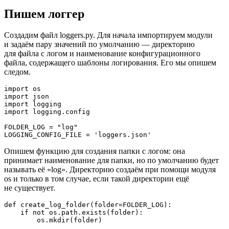
Пишем логгер
Создадим файл loggers.py. Для начала импортируем модули
и задаём пару значений по умолчанию — директорию
для файла с логом и наименование конфигурационного
файла, содержащего шаблоны логирования. Его мы опишем
следом.
import os

import json

import logging

import logging.config

FOLDER_LOG = "log"

LOGGING_CONFIG_FILE = 'loggers.json'
Опишем функцию для создания папки с логом: она
принимает наименование для папки, но по умолчанию будет
называть её «log». Директорию создаём при помощи модуля
os и только в том случае, если такой директории ещё
не существует.
def create_log_folder(folder=FOLDER_LOG):

    if not os.path.exists(folder):

        os.mkdir(folder)