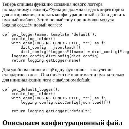
Теперь опишем функцию создания нового логгера
по заданному шаблону. Функция должна создать директорию
для логирования, открыть конфигурационный файл и достать
нужный шаблон. Затем по шаблону при помощи модуля
logging создаём новый логгер:
def get_logger(name, template='default'):

    create_log_folder()

    with open(LOGGING_CONFIG_FILE, "r") as f:

        dict_config = json.load(f)

        dict_config["loggers"][name] = dict_config["log
    logging.config.dictConfig(dict_config)

    return logging.getLogger(name)
Для удобства опишем ещё одну функцию — получение
стандартного лога. Она ничего не принимает и нужна только
для инициализации лога с шаблоном default:
def get_default_logger():

    create_log_folder()

    with open(LOGGING_CONFIG_FILE, "r") as f:

        logging.config.dictConfig(json.load(f))

    return logging.getLogger("default")
Описываем конфигурационный файл